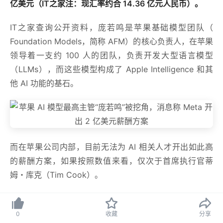
亿美元（IT之家注：现汇率约合 14.36 亿元人民币）。
IT之家查询公开资料，庞若鸣是苹果基础模型团队（
Foundation Models，简称 AFM）的核心负责人，在苹果
领导着一支约 100 人的团队，负责开发大型语言模型
（LLMs），而这些模型构成了 Apple Intelligence 和其
他 AI 功能的基石。
而在苹果公司内部，目前无法为 AI 相关人才开出如此高
的薪酬方案，如果按照数值来看，仅次于首席执行官蒂
姆・库克（Tim Cook）。
这一薪酬方案与 Meta 新成立的超级智能团队（MSL）的
其他重要成员的薪酬方案一致，该团队致力于构建能够完
0
收藏
分享