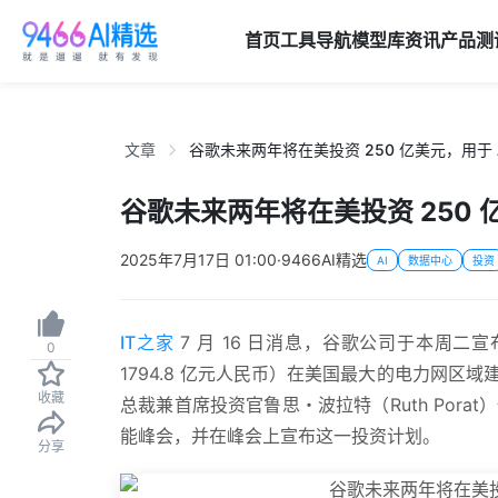
首页
工具导航
模型库
资讯
产品
测
文章
谷歌未来两年将在美投资 250 亿美元，用于 
谷歌未来两年将在美投资 250 
2025年7月17日 01:00
·
9466AI精选
AI
数据中心
投资
IT之家
7 月 16 日消息，谷歌公司于本周二
0
1794.8 亿元人民币）在美国最大的电力网
收藏
总裁兼首席投资官鲁思・波拉特（Ruth Por
能峰会，并在峰会上宣布这一投资计划。
分享