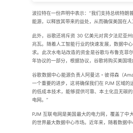
波拉特在一份声明中表示：“我们支持总统特朗
能源，以释放其带来的益处，从而确保美国在人
此外，谷歌还将斥资 30 亿美元对宾夕法尼亚
兆瓦。随着人工智能行业的快速发展，数据中心
求。此次水电站改造的资金是谷歌与布鲁克菲尔德资产管理公
年协议的一部分，根据协议，谷歌将购买美国境内 
谷歌数据中心能源负责人阿曼达・彼得森（Amand
一个重要的进步，这将确保我们在 PJM 区域
的低成本技术，能够提供可靠、本土化且无碳的
电网。”
PJM 互联电网是美国最大的电力网，覆盖了中
的世界最大数据中心市场。近年来，随着数据中