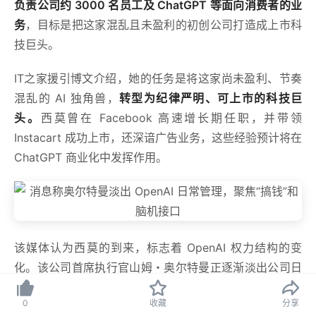
负责公司约 3000 名员工及 ChatGPT 等面向消费者的业
务
，目标是把这家混乱且未盈利的初创公司打造成上市科
技巨头。
IT之家援引博文介绍，她的任务是将这家尚未盈利、节奏
混乱的 AI 独角兽，
转型为纪律严明、可上市的科技巨
头。
西莫曾在 Facebook 高速增长期任职，并带领
Instacart 成功上市，还深谙广告业务，这些经验预计将在
ChatGPT 商业化中发挥作用。
该媒体认为西莫的到来，标志着 OpenAI 权力结构的变
化。该公司首席执行官山姆・奥尔特曼正逐渐淡出公司日
常运营，
更专注于为大规模算力项目筹集巨额资金，并孵
0
收藏
分享
化脑机接口初创企业。