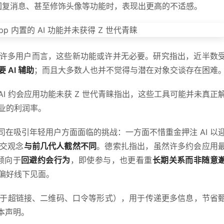
自动回复消息、甚至修饰头像等功能时，表现出更高的不适感。
对于许多用户而言，这些新功能或许并无必要。研究指出，近半数
AI 辅助
；而且大多数人也并不觉得与潜在对象交谈存在困难
I 约会应用功能未获 Z 世代青睐指出，这些工具可能并未真正
业的利润率。
le 等公司在吸引年轻用户方面面临的挑战：一方面不惜重金押注 AI 以
社交观念
与前几代人截然不同
。德索扎指出，虽然许多约会应用
倾向于
回避约会行为
，即使参与，也更看重
长期关系而非随意
偏好线下见面。
于超链接、二维码、口令等形式），用于传递更多信息，节省
本声明。