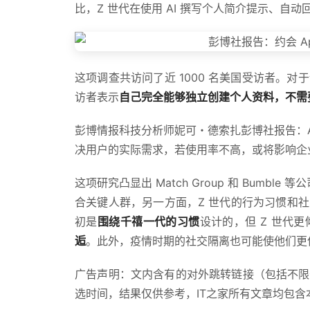
比，Z 世代在使用 AI 撰写个人简介提示、
这项调查共访问了近 1000 名美国受访者。
访者表示
自己完全能够独立创建个人资料，不需要 
彭博情报科技分析师妮可・德索扎彭博社报告：A
决用户的实际需求，若使用率不高，或将影响企
这项研究凸显出 Match Group 和 Bumb
合关键人群，另一方面，Z 世代的行为习惯和
初是
围绕千禧一代的习惯
设计的，但 Z 世代更
逅
。此外，疫情时期的社交隔离也可能使他们更
广告声明：文内含有的对外跳转链接（包括不限
选时间，结果仅供参考，IT之家所有文章均包含