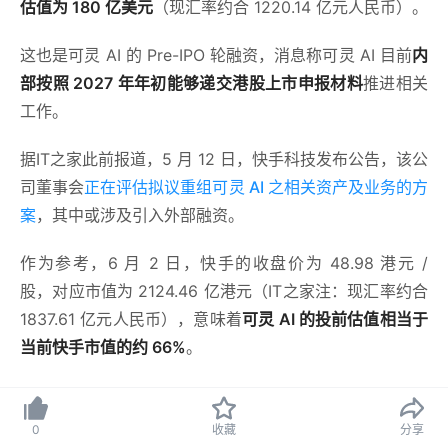
估值为 180 亿美元
（现汇率约合 1220.14 亿元人民币）。
这也是可灵 AI 的 Pre-IPO 轮融资，消息称可灵 AI 目前
内
部按照 2027 年年初能够递交港股上市申报材料
推进相关
工作。
据IT之家此前报道，5 月 12 日，快手科技发布公告，该公
司董事会
正在评估拟议重组可灵 AI 之相关资产及业务的方
案
，其中或涉及引入外部融资。
作为参考，6 月 2 日，快手的收盘价为 48.98 港元 /
股，对应市值为 2124.46 亿港元（IT之家注：现汇率约合
1837.61 亿元人民币），意味着
可灵 AI 的投前估值相当于
当前快手市值的约 66%
。
快手 2026 财年第一财季财报显示，可灵 AI 单季收入超
过 6.5 亿元，同比增长超过 300%。2026 年 3 月，可灵
0
收藏
分享