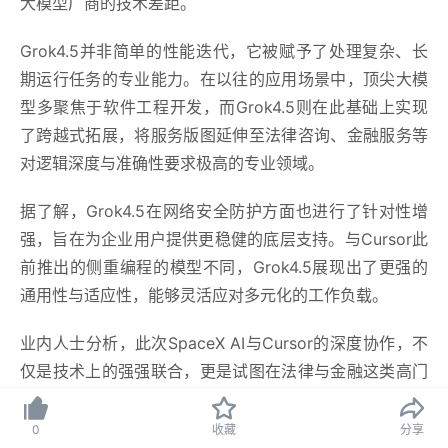
大模型厂商的技术差距。
Grok4.5并非简单的性能迭代，它被赋予了处理复杂、长
期运行任务的专业能力。在以往的应用场景中，
顶尖
大模
型多聚焦于软件工程开发，而Grok4.5则在此基础上实现
了跨越式拓展，将服务版图延伸至法律咨询、金融服务等
对逻辑深度与准确性要求
极高
的专业领域。
据了解，Grok4.5在网络安全防护方面也进行了针对性增
强，旨在为企业用户提供更稳健的底层支持。与Cursor此
前推出的侧重编程的模型不同，Grok4.5展现出了更强的
通用性与适应性，能够灵活应对多元化的工作负载。
业内人士分析，此次SpaceX AI与Cursor的深度协作，不
仅是技术上的强强联合，更是试图在法律与金融这类高门
槛垂直赛道中抢占先机。随着Grok4.5的入局，AI大模型
在专业应用场景的竞争将进一步白热化，企业用户也因此
0
收藏
分享