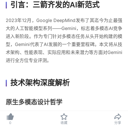
引言：三箭齐发的AI新范式
2023年12月，Google DeepMind发布了其迄今为止最强
大的人工智能模型系列——Gemini，标志着多模态AI竞争
进入新阶段。作为专门针对多模态任务从头开始构建的模
型，Gemini代表了AI发展的一个重要里程碑。本文将从技
术架构、性能表现、实际应用和未来潜力等方面对Gemini
进行全方位专业评测。
技术架构深度解析
原生多模态设计哲学
与许多先将不同模态转换为文本再处理的模型不同，
0
收藏
分享
Gemini采用真正的原生多模态架构。其核心创新在于能够